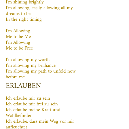
I’m shining brightly
I’m allowing, easily allowing all my
dreams to be
In the right timing
I’m Allowing
Me to be Me
I’m Allowing
Me to be Free
I’m allowing my worth
I’m allowing my brilliance
I’m allowing my path to unfold now
before me
ERLAUBEN
Ich erlaube mir zu sein
Ich erlaube mir frei zu sein
Ich erlaube meine Kraft und
Wohlbefinden
Ich erlaube, dass mein Weg vor mir
aufleuchtet