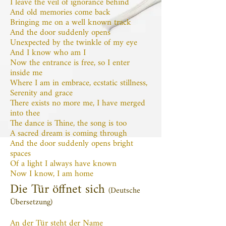
I leave the veil of ignorance behind
And old memories come back
Bringing me on a well known track
And the door suddenly opens
Unexpected by the twinkle of my eye
And I know who am I
Now the entrance is free, so I enter
inside me
Where I am in embrace, ecstatic stillness,
Serenity and grace
There exists no more me, I have merged
into thee
The dance is Thine, the song is too
A sacred dream is coming through
And the door suddenly opens bright
spaces
Of a light I always have known
Now I know, I am home
Die Tür öffnet sich
(Deutsche
Übersetzung)
An der Tür steht der Name