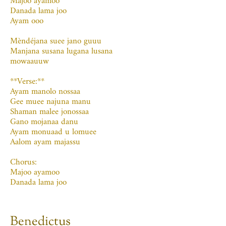
Majoo ayamoo
Danada lama joo
Ayam ooo
Mèndéjana suee jano guuu
Manjana susana lugana lusana
mowaauuw
**Verse:**
Ayam manolo nossaa
Gee muee najuna manu
Shaman malee jonossaa
Gano mojanaa danu
Ayam monuaad u lomuee
Aalom ayam majassu
Chorus:
Majoo ayamoo
Danada lama joo
Benedictus