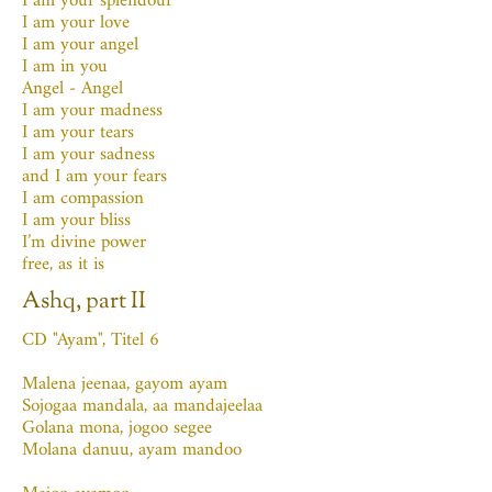
I am your splendour
I am your love
I am your angel
I am in you
Angel - Angel
I am your madness
I am your tears
I am your sadness
and I am your fears
I am compassion
I am your bliss
I’m divine power
free, as it is
Ashq, part II
CD "Ayam", Titel 6
Malena jeenaa, gayom ayam
Sojogaa mandala, aa mandajeelaa
Golana mona, jogoo segee
Molana danuu, ayam mandoo