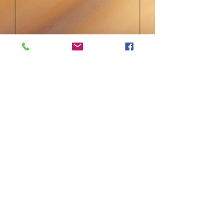
Bali
retreat "Essenz der
Seele"
04.10. -
13.10.2027
10-Tage Intensiv Seminar
auf Bali
mit LEX VAN SOMEREN