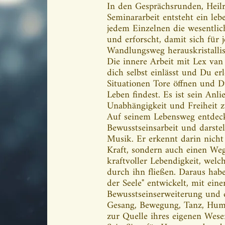
In den Gesprächsrunden, Heilr
Seminararbeit entsteht ein leb
jedem Einzelnen die wesentli
und erforscht, damit sich für 
Wandlungsweg herauskristallis
Die innere Arbeit mit Lex van
dich selbst einlässt und Du erl
Situationen Tore öffnen und D
Leben findest. Es ist sein Anl
Unabhängigkeit und Freiheit z
Auf seinem Lebensweg entdec
Bewusstseinsarbeit und darste
Musik. Er erkennt darin nicht
Kraft, sondern auch einen Weg
kraftvoller Lebendigkeit, wel
durch ihn fließen. Daraus hab
der Seele" entwickelt, mit ei
Bewusstseinserweiterung und 
Gesang, Bewegung, Tanz, Hu
zur Quelle ihres eigenen Wese