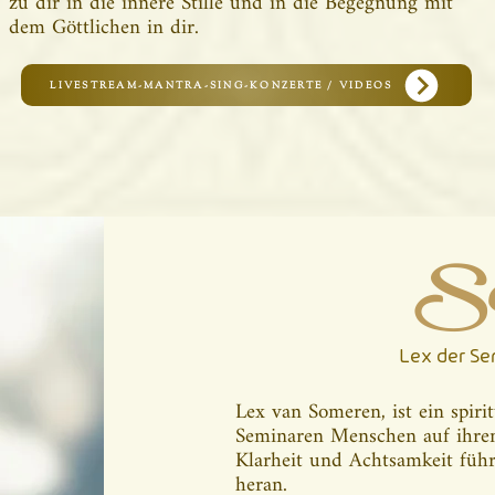
zu dir in die innere Stille und in die Begegnung mit
dem Göttlichen in dir.
LIVESTREAM-MANTRA-SING-KONZERTE / VIDEOS
Se
Lex der Se
Lex van Someren, ist ein spirit
Seminaren Menschen auf ihrem
Klarheit und Achtsamkeit führ
heran.