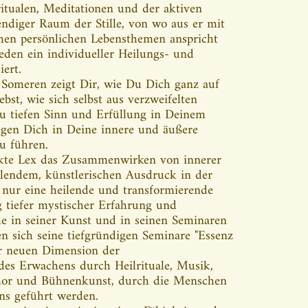
itualen, Meditationen und der aktiven
endiger Raum der Stille, von wo aus er mit
chen persönlichen Lebensthemen anspricht
jeden ein individueller Heilungs- und
iert.
 Someren zeigt Dir, wie Du Dich ganz auf
ebst, wie sich selbst aus verzweifelten
u tiefen Sinn und Erfüllung in Deinem
iegen Dich in Deine innere und äußere
u führen.
kte Lex das Zusammenwirken von innerer
llendem, künstlerischen Ausdruck in der
 nur eine heilende und transformierende
 tiefer mystischer Erfahrung und
che in seiner Kunst und in seinen Seminaren
en sich seine tiefgründigen Seminare "Essenz
ner neuen Dimension der
des Erwachens durch Heilrituale, Musik,
mor und Bühnenkunst, durch die Menschen
ns geführt werden.