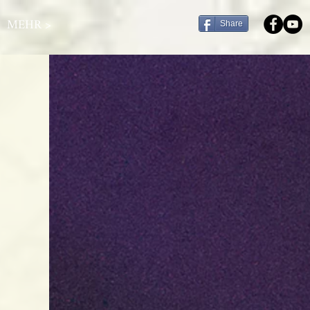
MEHR >
Share