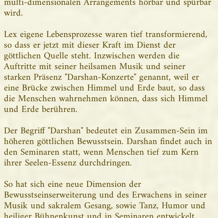
multi-dimensionalen Arrangements hörbar und spürbar
wird.
Lex eigene Lebensprozesse waren tief transformierend,
so dass er jetzt mit dieser Kraft im Dienst der
göttlichen Quelle steht. Inzwischen werden die
Auftritte mit seiner heilsamen Musik und seiner
starken Präsenz "Darshan-Konzerte" genannt, weil er
eine Brücke zwischen Himmel und Erde baut, so dass
die Menschen wahrnehmen können, dass sich Himmel
und Erde berühren.
Der Begriff "Darshan" bedeutet ein Zusammen-Sein im
höheren göttlichen Bewusstsein. Darshan findet auch in
den Seminaren statt, wenn Menschen tief zum Kern
ihrer Seelen-Essenz durchdringen.
So hat sich eine neue Dimension der
Bewusstseinserweiterung und des Erwachens in seiner
Musik und sakralem Gesang, sowie Tanz, Humor und
heiliger Bühnenkunst und in Seminaren entwickelt,