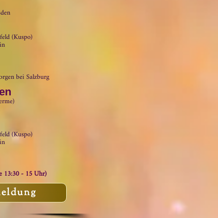
sden
feld (Kuspo)
in
eorgen bei
Salzburg
den
herme)
feld (Kuspo)
in
e 13:30 - 15 Uhr)
eldung