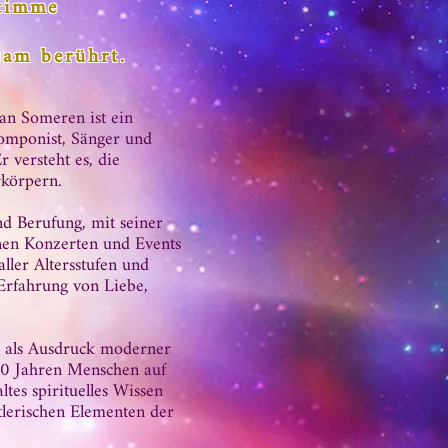
Stimme
sam berührt.
an Someren ist ein
omponist, Sänger und
r versteht es, die
rkörpern.
nd Berufung, mit seiner
inen Konzerten und Events
ller Altersstufen und
Erfahrung von Liebe,
k als Ausdruck moderner
t 40 Jahren Menschen auf
tes spirituelles Wissen
tlerischen Elementen der