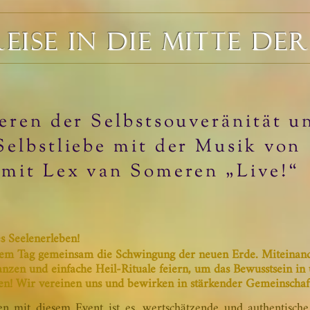
REISE IN DIE MITTE DER
ieren der Selbstsouveränität u
Selbstliebe mit der Musik von
mit Lex van Someren „Live!“
es Seelenerleben!
esem Tag gemeinsam die Schwingung der neuen Erde. Miteinan
anzen und einfache Heil-Rituale feiern, um das Bewusstsein in 
ben! Wir vereinen uns und bewirken in stärkender Gemeinschaf
n mit diesem Event ist es, wertschätzende und authentisch