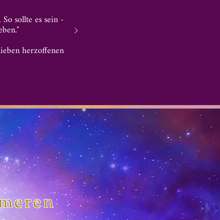
o sollte es sein -
eben."
ieben herzoffenen
omeren