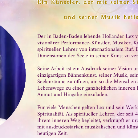
Ein Künstler, der mit seiner 
und seiner Musik heil
Der in Baden-Baden lebende Holländer Lex v
visionärer Performance-Künstler, Musiker, K
spiritueller Lehrer von internationalem Ruf. E
Dimensionen der Seele in seiner Kunst zu ve
Seine Arbeit ist ein Ausdruck seiner Vision u
einzigartigen Bühnenkunst, seiner Musik, se
Seelenräume zu öffnen, um so die Menschen a
Lebenswege zu einer ganzheitlichen inneren 
Anmut und Hingabe einzuladen.
Für viele Menschen gelten Lex und sein Wer
Spiritualität. Als spiritueller Lehrer, der sei
ihrem inneren Weg begleitet, verknüpft er ural
mit ausdrucksstarken musikalischen und küns
heutigen Zeit.