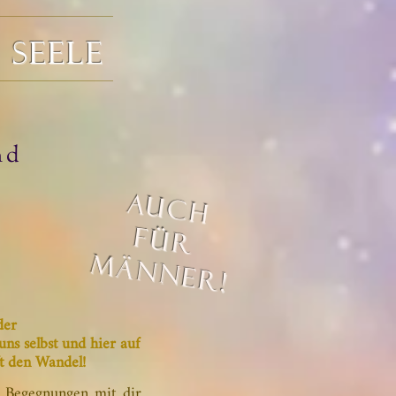
 SEELE
nd
auch
für
männer!
der
uns selbst und hier auf
t den Wandel!
e Begegnungen mit dir