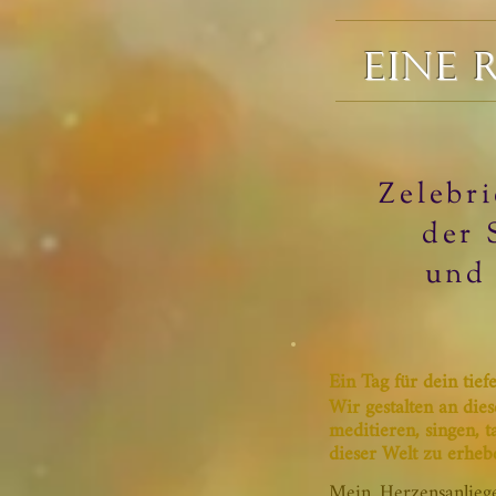
EINE 
Zelebr
der 
und 
Ein Tag für dein tief
Wir gestalten an di
meditieren, singen, t
dieser Welt zu erhe
Mein Herzensanliege