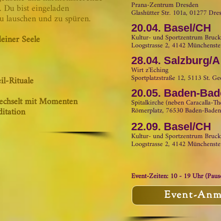
Prana-Zentr
um Dresden
 Du bist eingeladen
Glashütter Str. 101a, 01277 Dre
u lauschen und zu spüren.
20
.
04.
Basel/CH
einer Seele
Kultur- und Sportzentrum Bruck
Loogstrasse 2,
4142 Münchenste
28.04. Salzburg/A
Wirt z'Eching
Sportplatzstraße 12, 5113 St. G
il-Rituale
20.05. Baden-Ba
echselt mit Momenten
Spitalkirche (neben Caracalla-T
itation
Römerplatz, 76530 Baden-Baden
22
.
09.
Basel/CH
Kultur- und Sportzentrum Bruck
Loogstrasse 2,
4142 Münchenste
​Event-Zeiten: 10 - 19 Uhr (Paus
Event-Anm